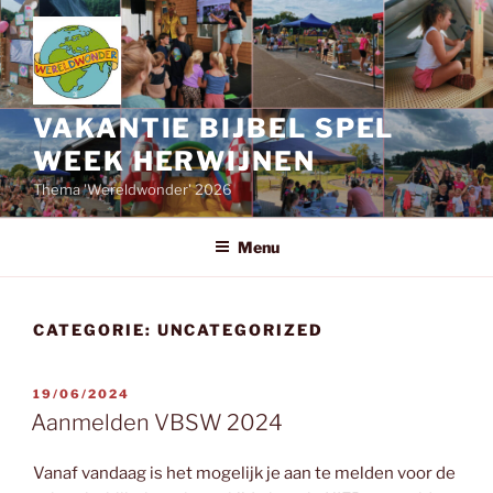
Ga
naar
de
inhoud
VAKANTIE BIJBEL SPEL
WEEK HERWIJNEN
Thema 'Wereldwonder' 2026
Menu
CATEGORIE:
UNCATEGORIZED
GEPLAATST
19/06/2024
OP
Aanmelden VBSW 2024
Vanaf vandaag is het mogelijk je aan te melden voor de