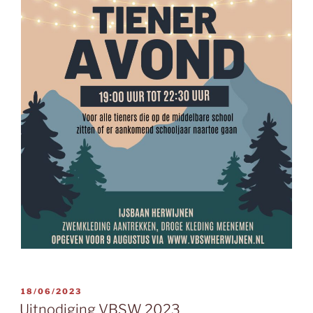
GEPLAATST
18/06/2023
OP
Uitnodiging VBSW 2023