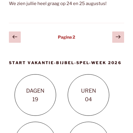
We zien jullie heel graag op 24 en 25 augustus!
Berichten
Vorige
Volg
Pagina
2
pagina
pagi
paginering
START VAKANTIE-BIJBEL-SPEL-WEEK 2026
DAGEN
UREN
1
9
0
4