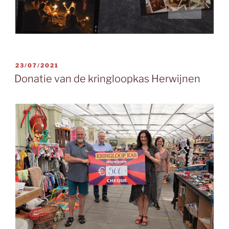
GEPLAATST
23/07/2021
OP
Donatie van de kringloopkas Herwijnen