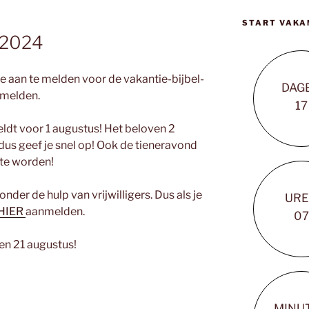
START VAKA
 2024
je aan te melden voor de vakantie-bijbel-
DAG
melden.
1
7
meldt voor 1 augustus! Het beloven 2
us geef je snel op! Ook de tieneravond
 te worden!
nder de hulp van vrijwilligers. Dus als je
UR
HIER
aanmelden.
0
7
 en 21 augustus!
MINU