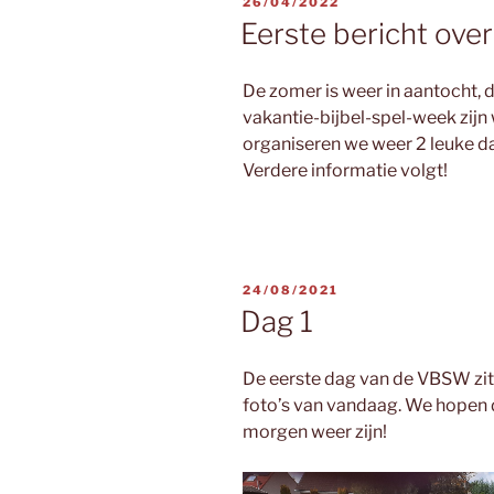
GEPLAATST
26/04/2022
OP
Eerste bericht ov
De zomer is weer in aantocht,
vakantie-bijbel-spel-week zijn
organiseren we weer 2 leuke dage
Verdere informatie volgt!
GEPLAATST
24/08/2021
OP
Dag 1
De eerste dag van de VBSW zit 
foto’s van vandaag. We hopen d
morgen weer zijn!