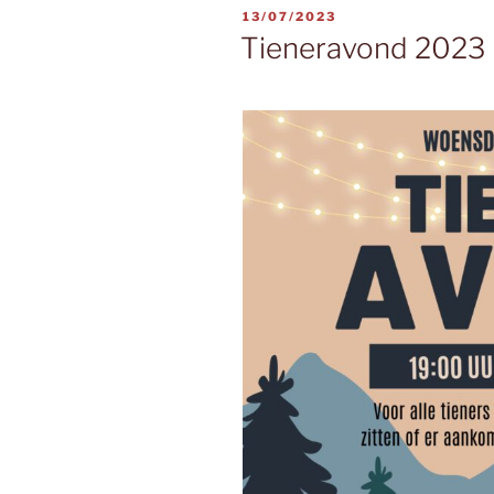
GEPLAATST
13/07/2023
OP
Tieneravond 2023