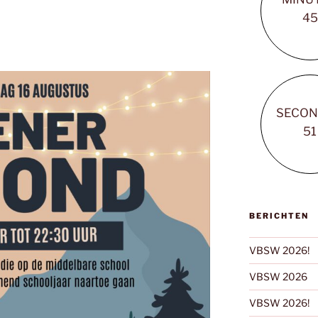
4
5
SECO
4
9
5
BERICHTEN
VBSW 2026!
VBSW 2026
VBSW 2026!