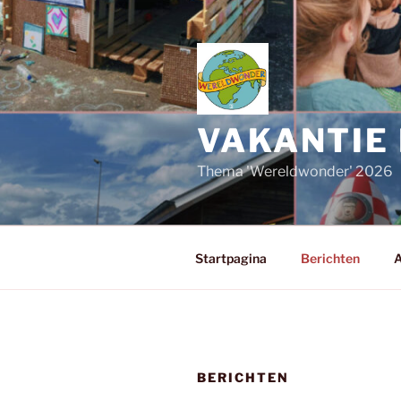
Ga
naar
de
inhoud
VAKANTIE 
Thema 'Wereldwonder' 2026
Startpagina
Berichten
A
BERICHTEN