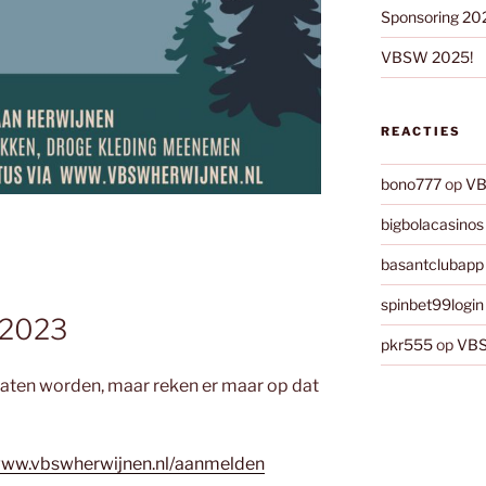
Sponsoring 20
VBSW 2025!
REACTIES
bono777
op
VB
bigbolacasinos
basantclubapp
spinbet99login
 2023
pkr555
op
VBS
laten worden, maar reken er maar op dat
ww.vbswherwijnen.nl/aanmelden