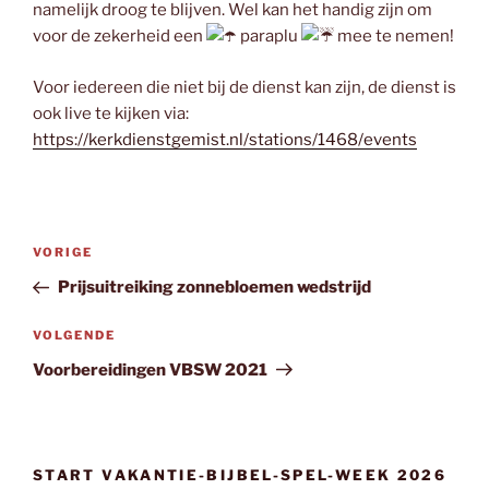
namelijk droog te blijven. Wel kan het handig zijn om
voor de zekerheid een
paraplu
mee te nemen!
Voor iedereen die niet bij de dienst kan zijn, de dienst is
ook live te kijken via:
https://kerkdienstgemist.nl/stations/1468/events
Bericht
Vorig
VORIGE
navigatie
bericht
Prijsuitreiking zonnebloemen wedstrijd
Volgend
VOLGENDE
bericht
Voorbereidingen VBSW 2021
START VAKANTIE-BIJBEL-SPEL-WEEK 2026