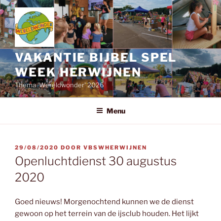
Ga
naar
de
inhoud
VAKANTIE BIJBEL SPEL
WEEK HERWIJNEN
Thema 'Wereldwonder' 2026
Menu
GEPLAATST
29/08/2020
DOOR
VBSWHERWIJNEN
OP
Openluchtdienst 30 augustus
2020
Goed nieuws! Morgenochtend kunnen we de dienst
gewoon op het terrein van de ijsclub houden. Het lijkt