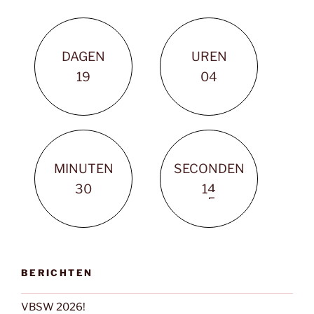
DAGEN
UREN
1
9
0
4
MINUTEN
SECONDEN
3
0
1
4
5
BERICHTEN
VBSW 2026!